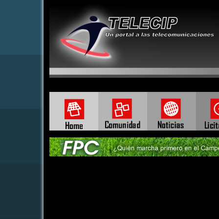
ee:/home/vieumuwla0yv/public_html/telecip/modules/mod_johnmenu.ph
La p�gina que tratas de accesar no existe.
Por favor, selecciona una opci�n desde el men� principal.